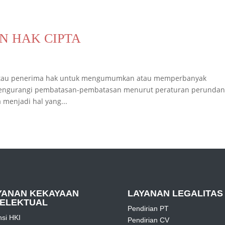
N HAK CIPTA
ta atau penerima hak untuk mengumumkan atau memperbanyak
 mengurangi pembatasan-pembatasan menurut peraturan perundan
 menjadi hal yang...
YANAN KEKAYAAN
LAYANAN LEGALITAS
TELEKTUAL
Pendirian PT
nsi HKI
Pendirian CV