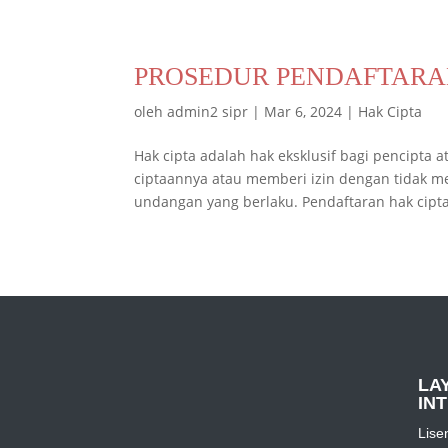
PROSEDUR PENDAFTARA
oleh
admin2 sipr
|
Mar 6, 2024
|
Hak Cipta
Hak cipta adalah hak eksklusif bagi pencip
ciptaannya atau memberi izin dengan tidak
undangan yang berlaku. Pendaftaran hak cipta
LA
IN
Lise